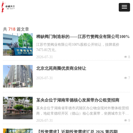
共
718
篇文章
稀缺阀门制造标的——江苏竹箦阀业有限公司100%
股权转让
江苏竹箦阀业有限公司100%股权公开转让，挂牌底价
7475.81万元。
2026-07-31
넶
8
北京北苑商圈优质商业转让
2026-07-31
넶
7
某央企位于湖南常德核心发展带办公租赁招商
某央企位于湖南省常德市武陵区办公物业现对外整体租赁招
商，地处常德经开区（德山）核心发展带，坐拥城市主干道
交汇的枢纽位置，是区域内稀缺的、具备完善产权手续的独
2026-07-31
넶
9
立办公载体。企业总部、研发、培训、综合商务等业态均可
落地。
【投资需求】近期投资需求汇总 2026 第四期