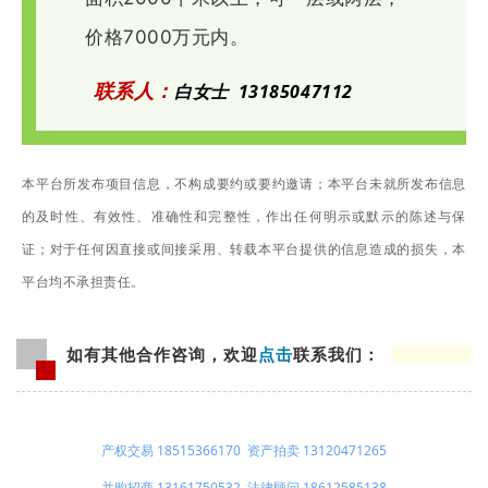
价格7000万元内。
联系人：
白
女士
13185047112
本
平台所发布项目信息，不构成要约或要约邀请；
本平台未就所发布信息
的及时性、有效性、准确性和完整性，作出任何明示或默示的陈述与保
证；
对于任何因直接或间接采用、转载本平台提供的信息造成的损失，本
平台均不承担责任。
如有其他合作咨询，欢迎
点击
联系我们：
产权交易 18515366170
资产拍卖 13120471265
并购招商 13161750532
法律顾问 18612585138